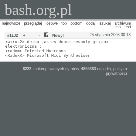
bash.org.pl
najnowsze
przeglądaj
losowe
top
bottom
dodaj
szukaj
archiwum
rss
text
25 stycznia 2005 00:18
#1132
+
-
Nowy!
<wirus2> dejna jakies dobre zespoly grajace
elektroniczna ;
<radom> Infected Musrooms
<RadekK> Microsoft Midi Synthesiser
8222
zaakceptowanych cytatów,
4855383
odpadło,
polityka
prywatności