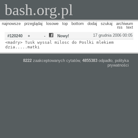
bash.org.pl
najnowsze
przeglądaj
losowe
top
bottom
dodaj
szukaj
archiwum
rss
text
17 grudnia 2006 00:05
#120240
+
-
Nowy!
<madry> Tusk wyssal milosc do Poslki mlekiem
dzia.....matki
8222
zaakceptowanych cytatów,
4855383
odpadło,
polityka
prywatności