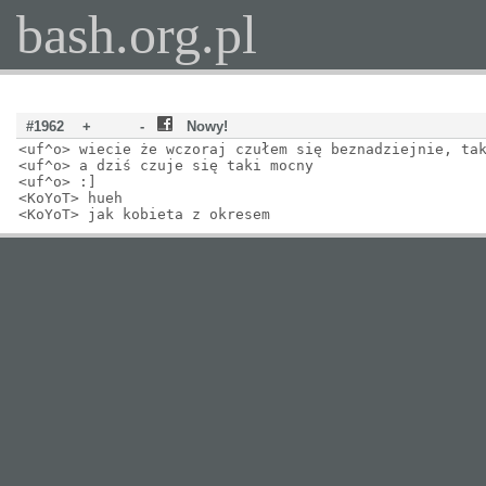
bash.org.pl
#1962
+
-
Nowy!
<uf^o> wiecie że wczoraj czułem się beznadziejnie, ta
<uf^o> a dziś czuje się taki mocny
<uf^o> :]
<KoYoT> hueh
<KoYoT> jak kobieta z okresem