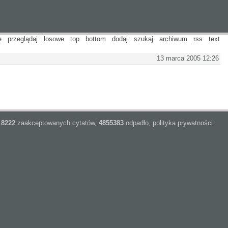
e
przeglądaj
losowe
top
bottom
dodaj
szukaj
archiwum
rss
text
13 marca 2005 12:26
8222
zaakceptowanych cytatów,
4855383
odpadło,
polityka prywatności