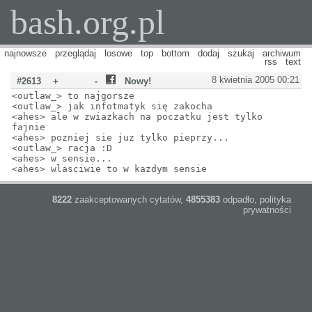
bash.org.pl
najnowsze
przeglądaj
losowe
top
bottom
dodaj
szukaj
archiwum
rss
text
8 kwietnia 2005 00:21
#2613
+
-
Nowy!
<outlaw_> to najgorsze
<outlaw_> jak infotmatyk się zakocha
<ahes> ale w zwiazkach na poczatku jest tylko
fajnie
<ahes> pozniej sie juz tylko pieprzy...
<outlaw_> racja :D
<ahes> w sensie...
<ahes> wlasciwie to w kazdym sensie
8222
zaakceptowanych cytatów,
4855383
odpadło,
polityka
prywatności