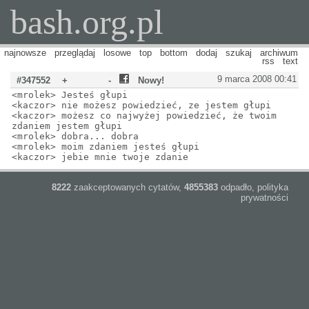
bash.org.pl
najnowsze
przeglądaj
losowe
top
bottom
dodaj
szukaj
archiwum
rss
text
9 marca 2008 00:41
#347552
+
-
Nowy!
<mrolek> Jesteś głupi
<kaczor> nie możesz powiedzieć, ze jestem głupi
<kaczor> możesz co najwyżej powiedzieć, że twoim
zdaniem jestem głupi
<mrolek> dobra... dobra
<mrolek> moim zdaniem jesteś głupi
<kaczor> jebie mnie twoje zdanie
8222
zaakceptowanych cytatów,
4855383
odpadło,
polityka
prywatności