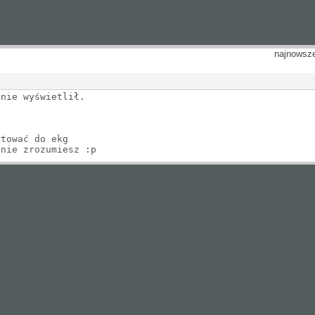
najnowsz
 nie wyświetlił.
rtować do ekg
ic nie zrozumiesz :p