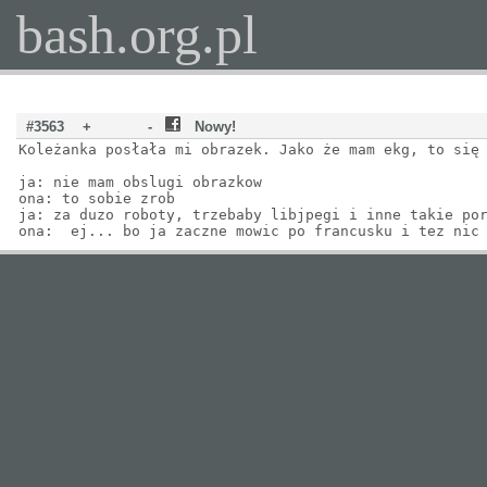
bash.org.pl
#3563
+
-
Nowy!
Koleżanka posłała mi obrazek. Jako że mam ekg, to się
ja: nie mam obslugi obrazkow
ona: to sobie zrob
ja: za duzo roboty, trzebaby libjpegi i inne takie po
ona: ej... bo ja zaczne mowic po francusku i tez n