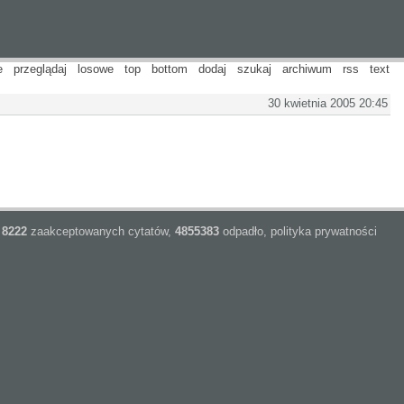
e
przeglądaj
losowe
top
bottom
dodaj
szukaj
archiwum
rss
text
30 kwietnia 2005 20:45
8222
zaakceptowanych cytatów,
4855383
odpadło,
polityka prywatności