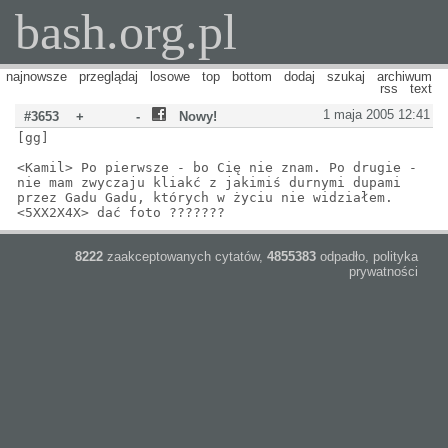
bash.org.pl
najnowsze
przeglądaj
losowe
top
bottom
dodaj
szukaj
archiwum
rss
text
1 maja 2005 12:41
#3653
+
-
Nowy!
[gg]
<Kamil> Po pierwsze - bo Cię nie znam. Po drugie -
nie mam zwyczaju kliakć z jakimiś durnymi dupami
przez Gadu Gadu, których w życiu nie widziałem.
<5XX2X4X> dać foto ???????
8222
zaakceptowanych cytatów,
4855383
odpadło,
polityka
prywatności