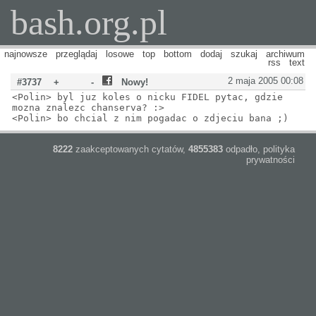
bash.org.pl
najnowsze
przeglądaj
losowe
top
bottom
dodaj
szukaj
archiwum
rss
text
2 maja 2005 00:08
#3737
+
-
Nowy!
<Polin> byl juz koles o nicku FIDEL pytac, gdzie
mozna znalezc chanserva? :>
<Polin> bo chcial z nim pogadac o zdjeciu bana ;)
8222
zaakceptowanych cytatów,
4855383
odpadło,
polityka
prywatności