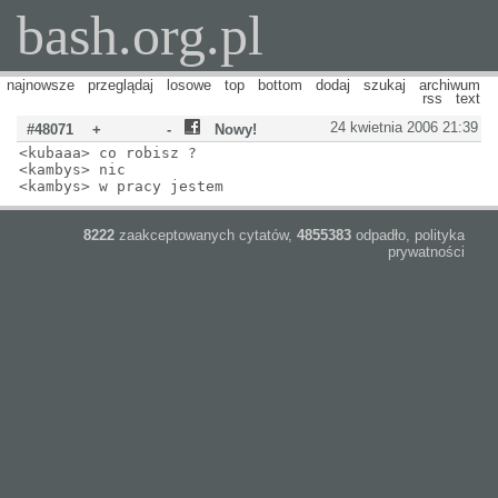
bash.org.pl
najnowsze
przeglądaj
losowe
top
bottom
dodaj
szukaj
archiwum
rss
text
24 kwietnia 2006 21:39
#48071
+
-
Nowy!
<kubaaa> co robisz ?
<kambys> nic
<kambys> w pracy jestem
8222
zaakceptowanych cytatów,
4855383
odpadło,
polityka
prywatności