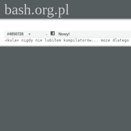
bash.org.pl
#4850728
+
-
Nowy!
<kula> nigdy nie lubiłem kompilatorów... może dlatego