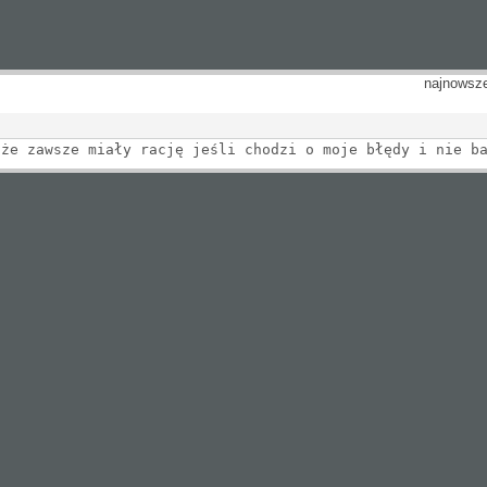
najnowsz
 że zawsze miały rację jeśli chodzi o moje błędy i nie b