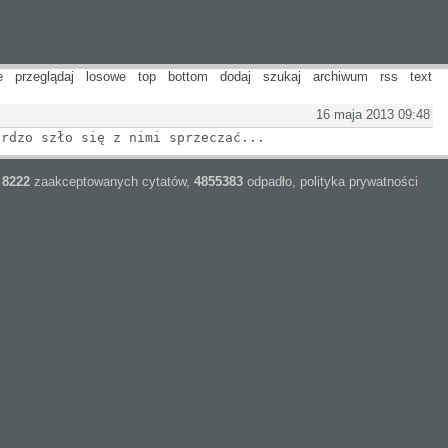
e
przeglądaj
losowe
top
bottom
dodaj
szukaj
archiwum
rss
text
16 maja 2013 09:48
ardzo szło się z nimi sprzeczać...
8222
zaakceptowanych cytatów,
4855383
odpadło,
polityka prywatności