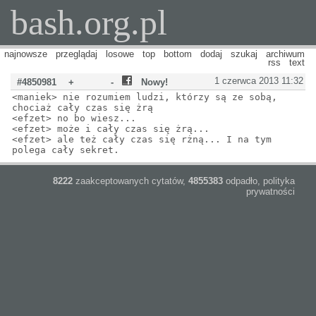
bash.org.pl
najnowsze
przeglądaj
losowe
top
bottom
dodaj
szukaj
archiwum
rss
text
1 czerwca 2013 11:32
#4850981
+
-
Nowy!
<maniek> nie rozumiem ludzi, którzy są ze sobą,
chociaż cały czas się żrą
<efzet> no bo wiesz...
<efzet> może i cały czas się żrą...
<efzet> ale też cały czas się rżną... I na tym
polega cały sekret.
8222
zaakceptowanych cytatów,
4855383
odpadło,
polityka
prywatności