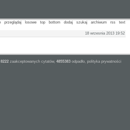
e
przeglądaj
losowe
top
bottom
dodaj
szukaj
archiwum
rss
text
18 wrzesnia 2013 19:52
8222
zaakceptowanych cytatów,
4855383
odpadło,
polityka prywatności