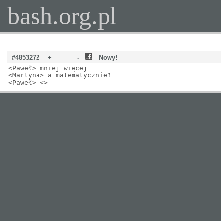
bash.org.pl
#4853272
+
-
Nowy!
<Paweł> mniej więcej
<Martyna> a matematycznie?
<Paweł> <>