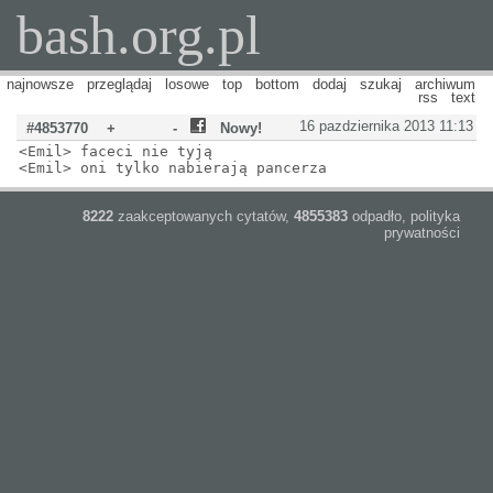
bash.org.pl
najnowsze
przeglądaj
losowe
top
bottom
dodaj
szukaj
archiwum
rss
text
16 pazdziernika 2013 11:13
#4853770
+
-
Nowy!
<Emil> faceci nie tyją
<Emil> oni tylko nabierają pancerza
8222
zaakceptowanych cytatów,
4855383
odpadło,
polityka
prywatności