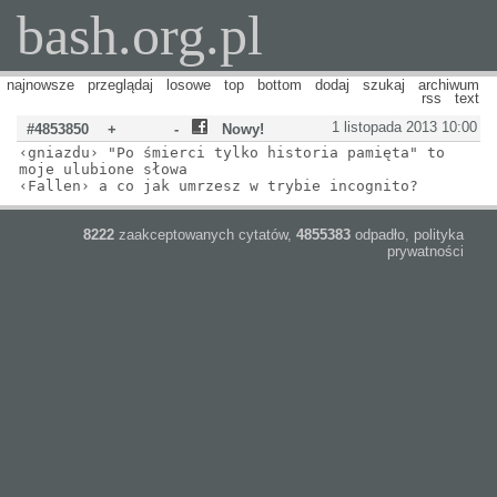
bash.org.pl
najnowsze
przeglądaj
losowe
top
bottom
dodaj
szukaj
archiwum
rss
text
1 listopada 2013 10:00
#4853850
+
-
Nowy!
‹gniazdu› "Po śmierci tylko historia pamięta" to
moje ulubione słowa
‹Fallen› a co jak umrzesz w trybie incognito?
8222
zaakceptowanych cytatów,
4855383
odpadło,
polityka
prywatności