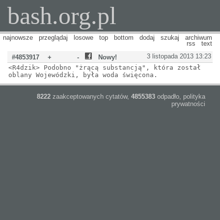
bash.org.pl
najnowsze
przeglądaj
losowe
top
bottom
dodaj
szukaj
archiwum
rss
text
3 listopada 2013 13:23
#4853917
+
-
Nowy!
<R4dzik> Podobno "żrącą substancją", która został
oblany Wojewódzki, była woda święcona.
8222
zaakceptowanych cytatów,
4855383
odpadło,
polityka
prywatności