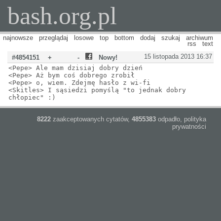
bash.org.pl
najnowsze
przeglądaj
losowe
top
bottom
dodaj
szukaj
archiwum
rss
text
15 listopada 2013 16:37
#4854151
+
-
Nowy!
<Pepe> Ale mam dzisiaj dobry dzień
<Pepe> Aż bym coś dobrego zrobił
<Pepe> o, wiem. Zdejmę hasło z wi-fi
<Skitles> I sąsiedzi pomyślą "to jednak dobry
chłopiec" :)
8222
zaakceptowanych cytatów,
4855383
odpadło,
polityka
prywatności