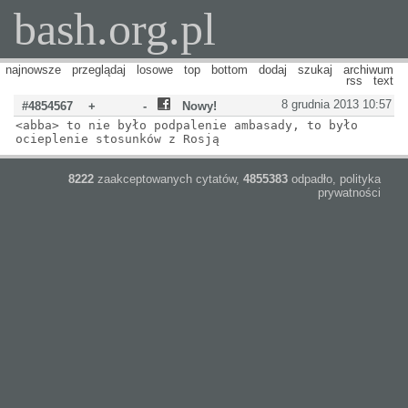
bash.org.pl
najnowsze
przeglądaj
losowe
top
bottom
dodaj
szukaj
archiwum
rss
text
8 grudnia 2013 10:57
#4854567
+
-
Nowy!
<abba> to nie było podpalenie ambasady, to było
ocieplenie stosunków z Rosją
8222
zaakceptowanych cytatów,
4855383
odpadło,
polityka
prywatności