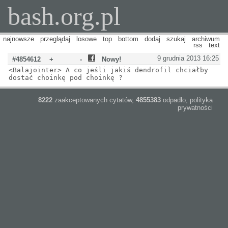
bash.org.pl
najnowsze
przeglądaj
losowe
top
bottom
dodaj
szukaj
archiwum
rss
text
9 grudnia 2013 16:25
#4854612
+
-
Nowy!
<Balajointer> A co jeśli jakiś dendrofil chciałby
dostać choinkę pod choinkę ?
8222
zaakceptowanych cytatów,
4855383
odpadło,
polityka
prywatności