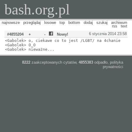
bash.org.pl
najnowsze
przeglądaj
losowe
top
bottom
dodaj
szukaj
archiwum
rss
text
6 stycznia 2014 23:58
#4855204
+
-
Nowy!
<Gabolek> o, ciekawe co to jest /LGBT/ na 4chanie
<Gabolek> O_O
<Gabolek> nieważne...
8222
zaakceptowanych cytatów,
4855383
odpadło,
polityka
prywatności