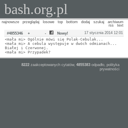
bash.org.pl
najnowsze
przeglądaj
losowe
top
bottom
dodaj
szukaj
archiwum
rss
text
17 stycznia 2014 12:01
#4855346
+
-
Nowy!
<mała mi> Ogólnie mówi się Polak-Cebulak...
<mała mi> A cebula występuje w dwóch odmianach...
Białej i Czerwonej.
<mała mi> Przypadek?
8222
zaakceptowanych cytatów,
4855383
odpadło,
polityka
prywatności