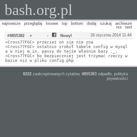
bash.org.pl
najnowsze
przeglądaj
losowe
top
bottom
dodaj
szukaj
archiwum
rss
text
26 stycznia 2014 11:44
#4855382
+
-
Nowy!
<Cross77FGC> przecież on sie nie zna
<Cross77FGC> ostatnio zrobił tabele config w mysql
a w niej m.in. passy do tejże właśnie bazy ._.
<Cross77FGC> bo bezpieczniej jest trzymać rzeczy w
bazie niż w pliku config.php
8222
zaakceptowanych cytatów,
4855383
odpadło,
polityka
prywatności