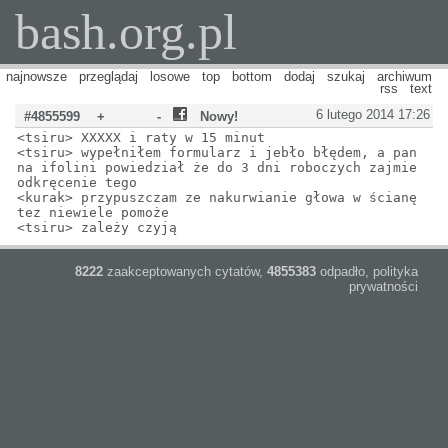
bash.org.pl
najnowsze
przeglądaj
losowe
top
bottom
dodaj
szukaj
archiwum
rss
text
6 lutego 2014 17:26
#4855599
+
-
Nowy!
<tsiru> XXXXX i raty w 15 minut
<tsiru> wypełniłem formularz i jebło błędem, a pan
na ifolini powiedział że do 3 dni roboczych zajmie
odkręcenie tego
<kurak> przypuszczam ze nakurwianie głowa w ścianę
tez niewiele pomoże
<tsiru> zależy czyją
8222
zaakceptowanych cytatów,
4855383
odpadło,
polityka
prywatności