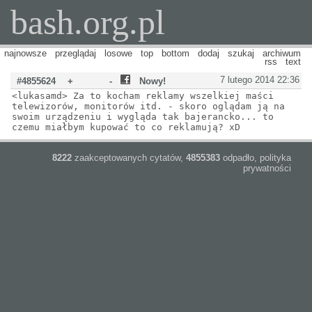
bash.org.pl
najnowsze
przeglądaj
losowe
top
bottom
dodaj
szukaj
archiwum
rss
text
7 lutego 2014 22:36
#4855624
+
-
Nowy!
<lukasamd> Za to kocham reklamy wszelkiej maści
telewizorów, monitorów itd. - skoro oglądam ją na
swoim urządzeniu i wygląda tak bajerancko... to
czemu miałbym kupować to co reklamują? xD
8222
zaakceptowanych cytatów,
4855383
odpadło,
polityka
prywatności