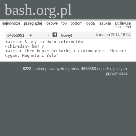
bash.org.pl
najnowsze
przeglądaj
losowe
top
bottom
dodaj
szukaj
archiwum
rss
text
4 marca 2014 16:04
#4855991
+
-
Nowy!
<wiciu> Stary za dużo internetów
<chiredan> hmm ?
<wiciu> Chce kupić drukarkę i czytam opis. "kolor:
Cygan, Magneta i Yolo"
8222
zaakceptowanych cytatów,
4855383
odpadło,
polityka
prywatności