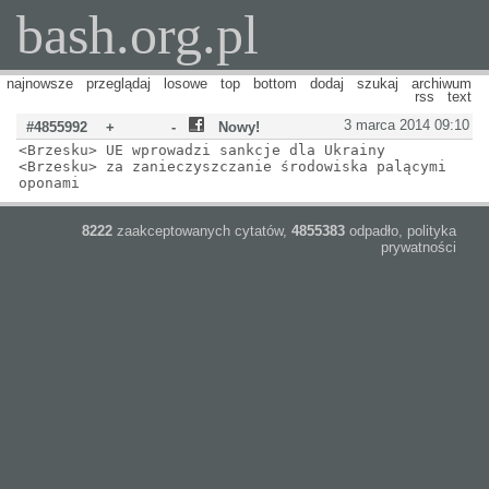
bash.org.pl
najnowsze
przeglądaj
losowe
top
bottom
dodaj
szukaj
archiwum
rss
text
3 marca 2014 09:10
#4855992
+
-
Nowy!
<Brzesku> UE wprowadzi sankcje dla Ukrainy
<Brzesku> za zanieczyszczanie środowiska palącymi
oponami
8222
zaakceptowanych cytatów,
4855383
odpadło,
polityka
prywatności