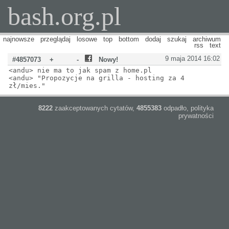
bash.org.pl
najnowsze
przeglądaj
losowe
top
bottom
dodaj
szukaj
archiwum
rss
text
9 maja 2014 16:02
#4857073
+
-
Nowy!
<andu> nie ma to jak spam z home.pl
<andu> "Propozycje na grilla - hosting za 4
zł/mies."
8222
zaakceptowanych cytatów,
4855383
odpadło,
polityka
prywatności