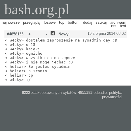
bash.org.pl
najnowsze
przeglądaj
losowe
top
bottom
dodaj
szukaj
archiwum
rss
text
19 sierpnia 2014 08:02
#4858133
+
-
Nowy!
< w4cky> dostalem zaproszenie na sysadmin day :D
< w4cky> o 15
< w4cky> kajaki
< w4cky> ognicho
< w4cky> wszystko co najlepsze
< w4cky> i nie moge jechac :D
< heliar> Bo jestes sysadmin
< heliar> o ironio
< heliar> ;p
< w4cky> :/
8222
zaakceptowanych cytatów,
4855383
odpadło,
polityka
prywatności