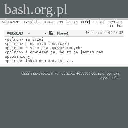
bash.org.pl
najnowsze
przeglądaj
losowe
top
bottom
dodaj
szukaj
archiwum
rss
text
16 sierpnia 2014 14:02
#4858149
+
-
Nowy!
<polmon> są drzwi
<polmon> a na nich tabliczka
<polmon> "Tylko dla upoważnionych"
<polmon> i otwieram je, bo to ja jestem ten
upoważniony
<polmon> takie mam marzenie...
8222
zaakceptowanych cytatów,
4855383
odpadło,
polityka
prywatności