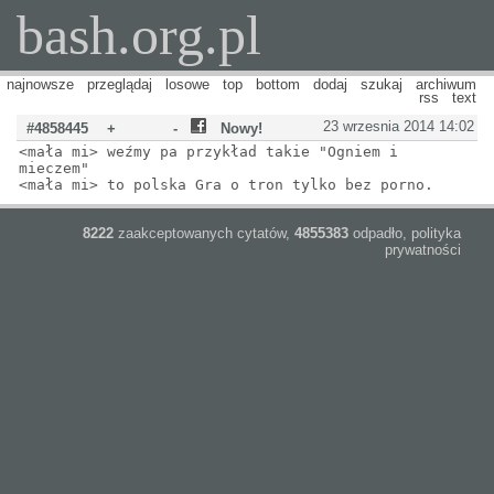
bash.org.pl
najnowsze
przeglądaj
losowe
top
bottom
dodaj
szukaj
archiwum
rss
text
23 wrzesnia 2014 14:02
#4858445
+
-
Nowy!
<mała mi> weźmy pa przykład takie "Ogniem i
mieczem"
<mała mi> to polska Gra o tron tylko bez porno.
8222
zaakceptowanych cytatów,
4855383
odpadło,
polityka
prywatności