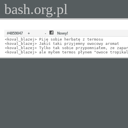
bash.org.pl
#4859047
+
-
Nowy!
<koval_blazej> Piję sobie herbatę z termosu
<koval_blazej> Jakiś taki przyjemny owocowy aromat
<koval_blazej> Tylko tak sobie przypomniałem, ze zapa
<koval_blazej> ale myłem termos płynem "owoce tropika