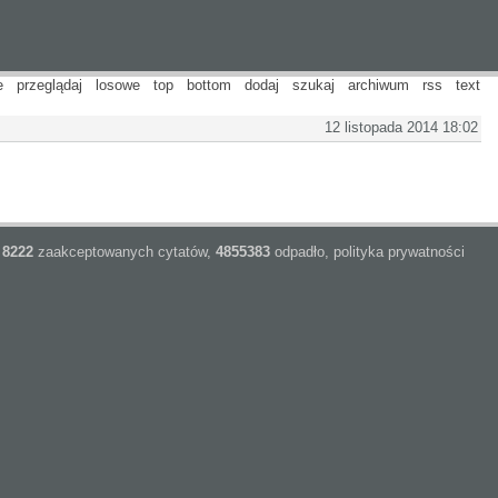
e
przeglądaj
losowe
top
bottom
dodaj
szukaj
archiwum
rss
text
12 listopada 2014 18:02
8222
zaakceptowanych cytatów,
4855383
odpadło,
polityka prywatności