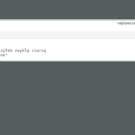
najnowsz
rzyłem zwykłą czarną
lne"