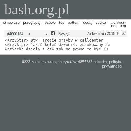
bash.org.pl
najnowsze
przeglądaj
losowe
top
bottom
dodaj
szukaj
archiwum
rss
text
25 kwietnia 2015 16:02
#4860184
+
-
Nowy!
<KrzyStar> Btw, srogie grzyby w callcenter
<KrzyStar> Jakiś koleś dzwonił, zszokowany że
wszystko działa i czy tak na pewno ma być XD
8222
zaakceptowanych cytatów,
4855383
odpadło,
polityka
prywatności