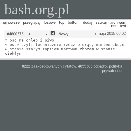
bash.org.pl
najnowsze
przeglądaj
losowe
top
bottom
dodaj
szukaj
archiwum
rss
text
7 maja 2015 08:02
#4860373
+
-
Nowy!
* oso ma chleb i piwo
< oso> czyli technicznie rzecz biorąc, martwe zboże
w stanie stałym zapijam martwym zbożem w stanie
ciekłym
8222
zaakceptowanych cytatów,
4855383
odpadło,
polityka
prywatności