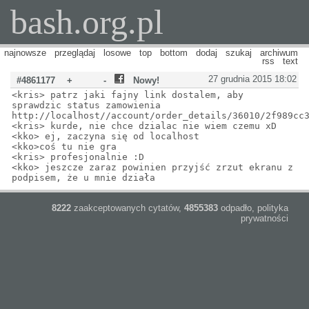
bash.org.pl
najnowsze
przeglądaj
losowe
top
bottom
dodaj
szukaj
archiwum
rss
text
27 grudnia 2015 18:02
#4861177
+
-
Nowy!
<kris> patrz jaki fajny link dostalem, aby
sprawdzic status zamowienia
http://localhost//account/order_details/36010/2f989cc
<kris> kurde, nie chce dzialac nie wiem czemu xD
<kko> ej, zaczyna się od localhost
<kko>coś tu nie gra
<kris> profesjonalnie :D
<kko> jeszcze zaraz powinien przyjść zrzut ekranu z
podpisem, że u mnie działa
8222
zaakceptowanych cytatów,
4855383
odpadło,
polityka
prywatności