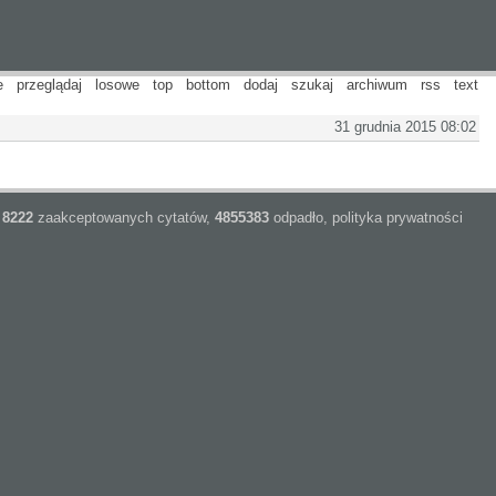
e
przeglądaj
losowe
top
bottom
dodaj
szukaj
archiwum
rss
text
31 grudnia 2015 08:02
8222
zaakceptowanych cytatów,
4855383
odpadło,
polityka prywatności