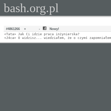
bash.org.pl
#4861266
+
-
Nowy!
<Tata> Jak Ci idzie praca inżynierska?
<J4ca> O widzisz... wiedziałem, że o czymś zapomniałe