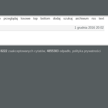
e
przeglądaj
losowe
top
bottom
dodaj
szukaj
archiwum
rss
text
1 grudnia 2016 20:02
8222
zaakceptowanych cytatów,
4855383
odpadło,
polityka prywatności