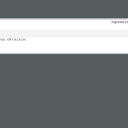
najnowsz
 na Ukrainie.
.