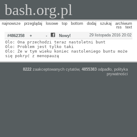
bash.org.pl
najnowsze
przeglądaj
losowe
top
bottom
dodaj
szukaj
archiwum
rss
text
29 listopada 2016 20:02
#4862358
+
-
Nowy!
Olo: Ona przechodzi teraz nastoletni bunt
Olo: Problem jest tylko taki
Olo: Że w tym wieku koniec nastoleniego buntu może
się pokryć z menopauzą
8222
zaakceptowanych cytatów,
4855383
odpadło,
polityka
prywatności