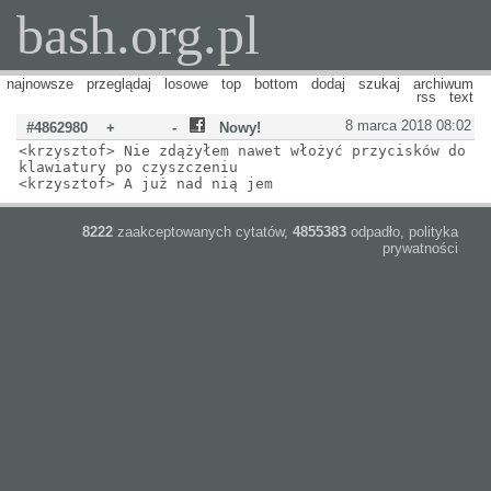
bash.org.pl
najnowsze
przeglądaj
losowe
top
bottom
dodaj
szukaj
archiwum
rss
text
8 marca 2018 08:02
#4862980
+
-
Nowy!
<krzysztof> Nie zdążyłem nawet włożyć przycisków do
klawiatury po czyszczeniu
<krzysztof> A już nad nią jem
8222
zaakceptowanych cytatów,
4855383
odpadło,
polityka
prywatności