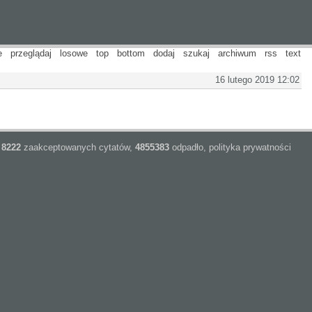
e
przeglądaj
losowe
top
bottom
dodaj
szukaj
archiwum
rss
text
16 lutego 2019 12:02
8222
zaakceptowanych cytatów,
4855383
odpadło,
polityka prywatności