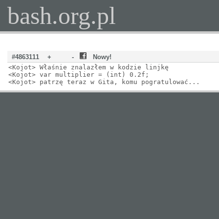
bash.org.pl
#4863111
+
-
Nowy!
<Kojot> Właśnie znalazłem w kodzie linjkę
<Kojot> var multiplier = (int) 0.2f;
<Kojot> patrzę teraz w Gita, komu pogratulować...