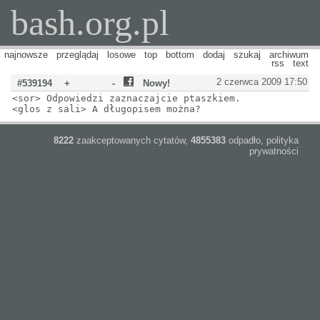
bash.org.pl
najnowsze
przeglądaj
losowe
top
bottom
dodaj
szukaj
archiwum
rss
text
2 czerwca 2009 17:50
#539194
+
-
Nowy!
<sor> Odpowiedzi zaznaczajcie ptaszkiem.
<glos z sali> A długopisem można?
8222
zaakceptowanych cytatów,
4855383
odpadło,
polityka
prywatności