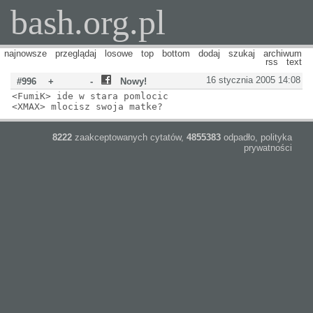
bash.org.pl
najnowsze
przeglądaj
losowe
top
bottom
dodaj
szukaj
archiwum
rss
text
16 stycznia 2005 14:08
#996
+
-
Nowy!
<FumiK> ide w stara pomlocic
<XMAX> mlocisz swoja matke?
8222
zaakceptowanych cytatów,
4855383
odpadło,
polityka
prywatności