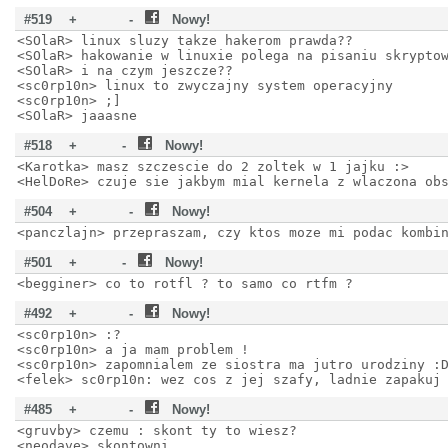
#519
+
-
Nowy!
<SOlaR> linux sluzy takze hakerom prawda??
<SOlaR> hakowanie w linuxie polega na pisaniu skrypto
<SOlaR> i na czym jeszcze??
<sc0rp10n> linux to zwyczajny system operacyjny
<sc0rp10n> ;]
<SOlaR> jaaasne
#518
+
-
Nowy!
<Karotka> masz szczescie do 2 zoltek w 1 jajku :>
<HelDoRe> czuje sie jakbym mial kernela z wlaczona ob
#504
+
-
Nowy!
<panczlajn> przepraszam, czy ktos moze mi podac kombi
#501
+
-
Nowy!
<begginer> co to rotfl ? to samo co rtfm ?
#492
+
-
Nowy!
<sc0rp10n> :?
<sc0rp10n> a ja mam problem !
<sc0rp10n> zapomnialem ze siostra ma jutro urodziny :
<felek> sc0rp10n: wez cos z jej szafy, ladnie zapakuj
#485
+
-
Nowy!
<gruvby> czemu : skont ty to wiesz?
<neodave> skontowni