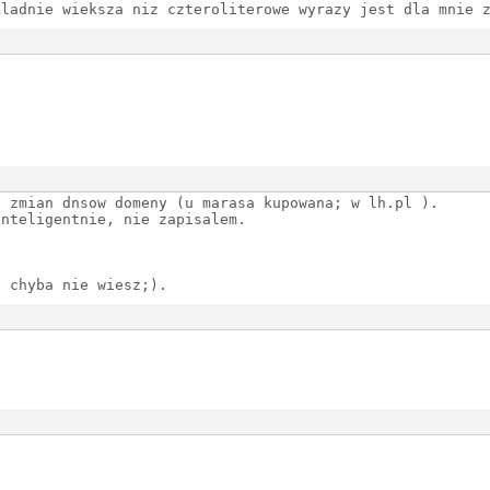
kladnie wieksza niz czteroliterowe wyrazy jest dla mnie 
o zmian dnsow domeny (u marasa kupowana; w lh.pl ).
inteligentnie, nie zapisalem.
o chyba nie wiesz;).