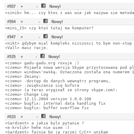
#557
+
-
Nowy!
<sznik> hm... czy ktos z was wie jak nazywa sie metod
#554
+
-
Nowy!
<mini_15> czy ktoś tutaj ma komputer?
#547
+
-
Nowy!
<nikt> gdybym mial kompleks nizszosci to bym non-stop
<Vall> masz racje.
#535
+
-
Nowy!
<czemu> gadu-gadu.org roxuje :)
<czemu> Pojawła nowa wersja Skype przystosowana pod p
<czemu> windows'owską. Oznaczona została ona numerem 
<czemu> Zmiany:
<czemu> -dostęp do danych wewnątrz programu,
<czemu> -zwiększanie się bufora
<czemu> (a teraz oryginał ze strony skype.com):
<czemu> Change Log
<czemu> 12.11.2004 version 1.0.0.100
<czemu> bugfix: internal data handling fix
<czemu> bugfix: buffer overflow fix
#533
+
-
Nowy!
<Sardzent> a jakie bylo pytanie ?
<e-krolik> hehe nie wiem :)
<Sardzent> fajnie bo ja raczej C/C++ unikam