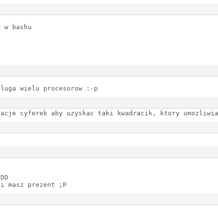
w w bashu
sluga wielu procesorow :-p
nacje cyferek aby uzyskac taki kwadracik, ktory umozliwi
DDD
 i masz prezent ;P