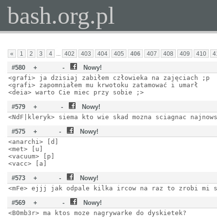
bash.org.pl
«
1
2
3
4
...
402
403
404
405
406
407
408
409
410
4
#580
+
-
Nowy!
<grafi> ja dzisiaj zabiłem człowieka na zajęciach ;p
<grafi> zapomniałem mu krwotoku zatamować i umarł
<deia> warto Cie miec przy sobie ;>
#579
+
-
Nowy!
<NdF|kleryk> siema kto wie skad mozna sciagnac najnow
#575
+
-
Nowy!
<anarchi> [d]
<met> [u]
<vacuum> [p]
<vacc> [a]
#573
+
-
Nowy!
<mFe> ejjj jak odpale kilka ircow na raz to zrobi mi 
#569
+
-
Nowy!
<B0mb3r> ma ktos moze nagrywarke do dyskietek?