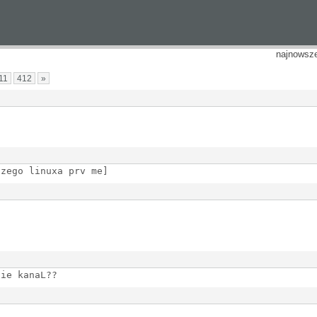
najnowsz
11
412
»
szego linuxa prv me]
sie kanaL??