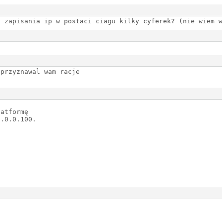
a zapisania ip w postaci ciagu kilky cyferek? (nie wiem 
 przyznawal wam racje
latformę
1.0.0.100.