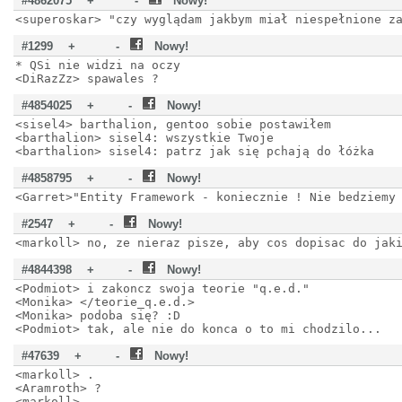
#4862075
+
-
Nowy!
<superoskar> "czy wyglądam jakbym miał niespełnione z
#1299
+
-
Nowy!
* QSi nie widzi na oczy
<DiRazZz> spawales ?
#4854025
+
-
Nowy!
<sisel4> barthalion, gentoo sobie postawiłem
<barthalion> sisel4: wszystkie Twoje
<barthalion> sisel4: patrz jak się pchają do łóżka
#4858795
+
-
Nowy!
<Garret>"Entity Framework - koniecznie ! Nie bedziemy
#2547
+
-
Nowy!
<markoll> no, ze nieraz pisze, aby cos dopisac do jak
#4844398
+
-
Nowy!
<Podmiot> i zakoncz swoja teorie "q.e.d."
<Monika> </teorie_q.e.d.>
<Monika> podoba się? :D
<Podmiot> tak, ale nie do konca o to mi chodzilo...
#47639
+
-
Nowy!
<markoll> .
<Aramroth> ?
<markoll> ..