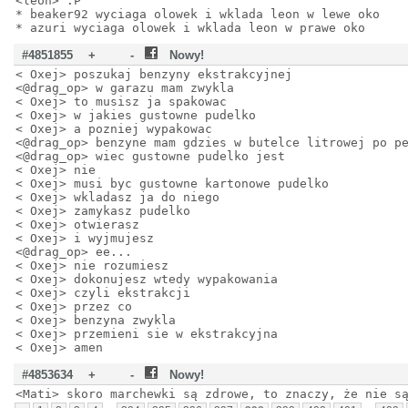
<leon> :P
* beaker92 wyciaga olowek i wklada leon w lewe oko
* azuri wyciaga olowek i wklada leon w prawe oko
#4851855
+
-
Nowy!
< Oxej> poszukaj benzyny ekstrakcyjnej
<@drag_op> w garazu mam zwykla
< Oxej> to musisz ja spakowac
< Oxej> w jakies gustowne pudelko
< Oxej> a pozniej wypakowac
<@drag_op> benzyne mam gdzies w butelce litrowej po p
<@drag_op> wiec gustowne pudelko jest
< Oxej> nie
< Oxej> musi byc gustowne kartonowe pudelko
< Oxej> wkladasz ja do niego
< Oxej> zamykasz pudelko
< Oxej> otwierasz
< Oxej> i wyjmujesz
<@drag_op> ee...
< Oxej> nie rozumiesz
< Oxej> dokonujesz wtedy wypakowania
< Oxej> czyli ekstrakcji
< Oxej> przez co
< Oxej> benzyna zwykla
< Oxej> przemieni sie w ekstrakcyjna
< Oxej> amen
#4853634
+
-
Nowy!
<Mati> skoro marchewki są zdrowe, to znaczy, że nie s