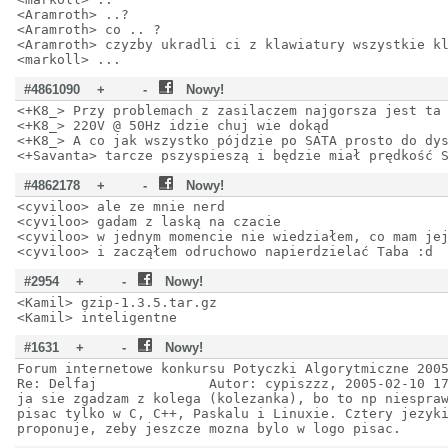
<Aramroth> ..?
<Aramroth> co .. ?
<Aramroth> czyzby ukradli ci z klawiatury wszystkie k
<markoll> ...
#4861090
+
-
Nowy!
<+K8_> Przy problemach z zasilaczem najgorsza jest ta
<+K8_> 220V @ 50Hz idzie chuj wie dokąd
<+K8_> A co jak wszystko pójdzie po SATA prosto do dy
<+Savanta> tarcze pszyspieszą i będzie miał prędkość 
#4862178
+
-
Nowy!
<cyviloo> ale ze mnie nerd
<cyviloo> gadam z laską na czacie
<cyviloo> w jednym momencie nie wiedziałem, co mam je
<cyviloo> i zacząłem odruchowo napierdzielać Taba :d
#2954
+
-
Nowy!
<Kamil> gzip-1.3.5.tar.gz
<Kamil> inteligentne
#1631
+
-
Nowy!
Forum internetowe konkursu Potyczki Algorytmiczne 200
Re: Delfaj Autor: cypiszzz, 2005-02-10 17:
ja sie zgadzam z kolega (kolezanka), bo to np niespra
pisac tylko w C, C++, Paskalu i Linuxie. Cztery jezyk
proponuje, zeby jeszcze mozna bylo w logo pisac.