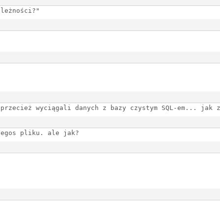
ależności?"
 przecież wyciągali danych z bazy czystym SQL-em... jak 
iegos pliku. ale jak?