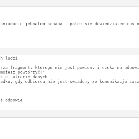
 sniadanie jebnalem schaba - potem sie dowiedzialem cos 
ch ludzi
arza fragment, którego nie jest pewien, i czeka na odpow
"możesz powtórzyć?"
skiej utracie danych
padku, gdy odbiorca nie jest świadomy że komunikacja zas
oś odpowie