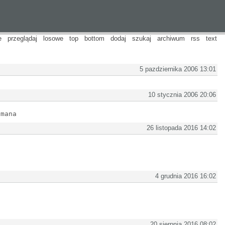
e
przeglądaj
losowe
top
bottom
dodaj
szukaj
archiwum
rss
text
5 pazdziernika 2006 13:01
10 stycznia 2006 20:06
lmana
26 listopada 2016 14:02
4 grudnia 2016 16:02
20 sierpnia 2016 08:02