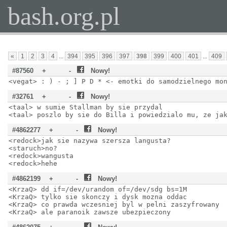
bash.org.pl
«
1
2
3
4
...
394
395
396
397
398
399
400
401
...
409
#87560
+
-
Nowy!
<vegat> : ) - ; ] P D * <- emotki do samodzielnego mo
#32761
+
-
Nowy!
<taal> w sumie Stallman by sie przydal
<taal> poszlo by sie do Billa i powiedzialo mu, ze ja
#4862277
+
-
Nowy!
<redock>jak sie nazywa szersza langusta?
<staruch>no?
<redock>wangusta
<redock>hehe
#4862199
+
-
Nowy!
<KrzaQ> dd if=/dev/urandom of=/dev/sdg bs=1M
<KrzaQ> tylko sie skonczy i dysk mozna oddac
<KrzaQ> co prawda wczesniej byl w pelni zaszyfrowany
<KrzaQ> ale paranoik zawsze ubezpieczony