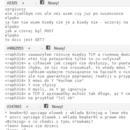
#2325
+
-
Nowy!
sergiuszs
ale zjadlbym cos ale nei wiem czy juz po swienconce
elpako
ja tan nie wiem kiedy sie je a kiedy nie - wczoraj na
elpako
jak w czoraj byl POST
elpako
to dzis jest GET?
#4862953
+
-
Nowy!
<raph314> zauważyłem różnicę między TCP a rozmową dwó
<raph314> otóż tcp potwierdza tylko to co usłyszał
<raph314> a człowiek jak czegoś nie dosłyszy, to powt
<raph314> chyba, że nic nie zrozumiał, to wtedy mówi 
<raph314> całkiem wydajne rozwiązanie na łączach o ni
<raph314> ale nie gwarantuje poprawnej reakcji w przy
<raph314> X mówi do Y "kocham cie"
<raph314> Y nie słyszy
<raph314> X myśli, że Y go ignoruje
<raph314> w TCP X wyznawałby miłość tak długo, aż Y c
<raph314> na przykład "lol ok"
#147803
+
-
Nowy!
* beaker92 wyciaga olowek i wklada Bitejug w lewe oko
* azuri wyciaga olowek i wklada beaker92 w prawe oko
<Bitejug> o co chodzi z tymi o³owkami?
<leon> bawia sie dzieci