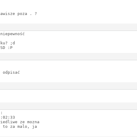
lawisze poza . ?
 niepewność
sku? ;d
SSD :P
j odpisać
5:
02:33
wiedliwe ze mozna
i to za malo, ja