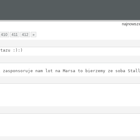
najnowsz
410
411
412
»
ntazu :):)
k zasponsoruje nam lot na Marsa to bierzemy ze soba Stal