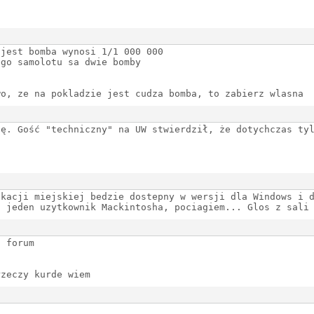
 jest bomba wynosi 1/1 000 000
ego samolotu sa dwie bomby
wo, ze na pokladzie jest cudza bomba, to zabierz wlasna
ję. Gość "techniczny" na UW stwierdził, że dotychczas ty
ikacji miejskiej bedzie dostepny w wersji dla Windows i 
l jeden uzytkownik Mackintosha, pociagiem... Glos z sali
a forum
rzeczy kurde wiem