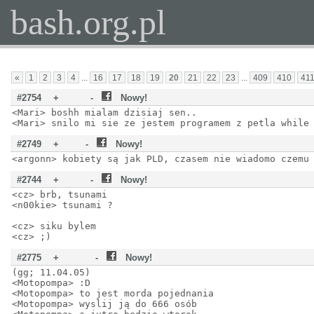
bash.org.pl
«
1
2
3
4
...
16
17
18
19
20
21
22
23
...
409
410
41
#2754
+
-
Nowy!
<Mari> boshh mialam dzisiaj sen..
<Mari> snilo mi sie ze jestem programem z petla while
#2749
+
-
Nowy!
<argonn> kobiety są jak PLD, czasem nie wiadomo czemu
#2744
+
-
Nowy!
<cz> brb, tsunami
<n00kie> tsunami ?
<cz> siku bylem
<cz> ;)
#2775
+
-
Nowy!
(gg; 11.04.05)
<Motopompa> :D
<Motopompa> to jest morda pojednania
<Motopompa> wyslij ją do 666 osób