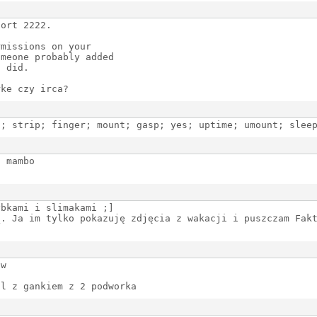
port 2222.
rmissions on your
e probably added
did.
rke czy irca?
h; strip; finger; mount; gasp; yes; uptime; umount; slee
z mambo
ybkami i slimakami ;]
ą. Ja im tylko pokazuję zdjęcia z wakacji i puszczam Fak
ow
al z gankiem z 2 podworka