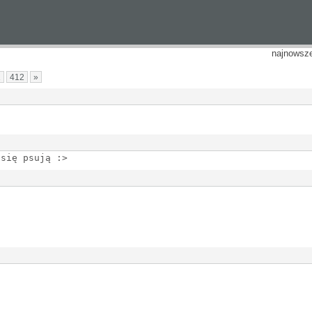
najnowsz
1
412
»
 się psują :>