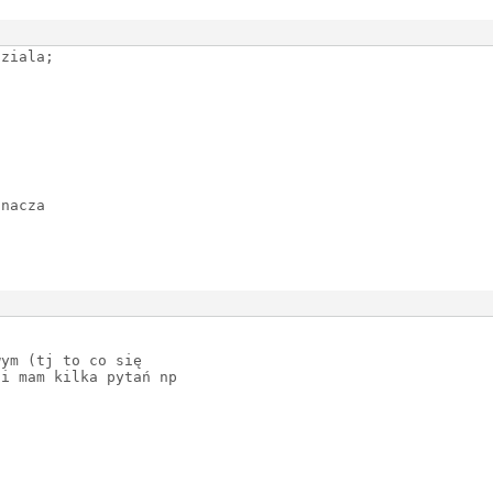
dziala;
znacza
:
wym (tj to co się
 i mam kilka pytań np