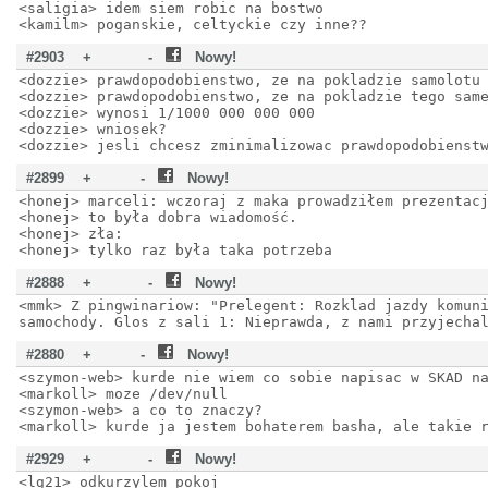
<saligia> idem siem robic na bostwo
<kamilm> poganskie, celtyckie czy inne??
#2903
+
-
Nowy!
<dozzie> prawdopodobienstwo, ze na pokladzie samolotu
<dozzie> prawdopodobienstwo, ze na pokladzie tego sam
<dozzie> wynosi 1/1000 000 000 000
<dozzie> wniosek?
<dozzie> jesli chcesz zminimalizowac prawdopodobienst
#2899
+
-
Nowy!
<honej> marceli: wczoraj z maka prowadziłem prezentac
<honej> to była dobra wiadomość.
<honej> zła:
<honej> tylko raz była taka potrzeba
#2888
+
-
Nowy!
<mmk> Z pingwinariow: "Prelegent: Rozklad jazdy komun
samochody. Glos z sali 1: Nieprawda, z nami przyjecha
#2880
+
-
Nowy!
<szymon-web> kurde nie wiem co sobie napisac w SKAD n
<markoll> moze /dev/null
<szymon-web> a co to znaczy?
<markoll> kurde ja jestem bohaterem basha, ale takie 
#2929
+
-
Nowy!
<lg21> odkurzylem pokoj