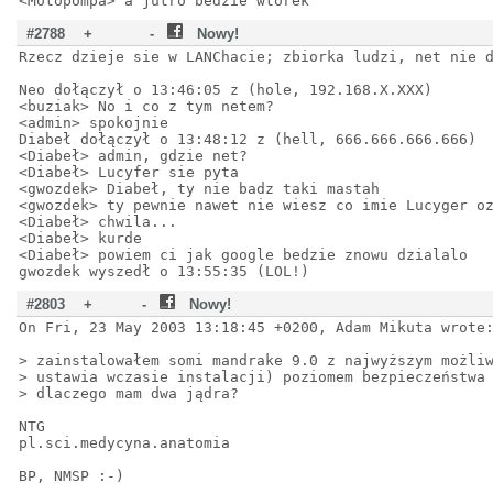
<Motopompa> a jutro bedzie wtorek
#2788
+
-
Nowy!
Rzecz dzieje sie w LANChacie; zbiorka ludzi, net nie 
Neo dołączył o 13:46:05 z (hole, 192.168.X.XXX)
<buziak> No i co z tym netem?
<admin> spokojnie
Diabeł dołączył o 13:48:12 z (hell, 666.666.666.666)
<Diabeł> admin, gdzie net?
<Diabeł> Lucyfer sie pyta
<gwozdek> Diabeł, ty nie badz taki mastah
<gwozdek> ty pewnie nawet nie wiesz co imie Lucyger o
<Diabeł> chwila...
<Diabeł> kurde
<Diabeł> powiem ci jak google bedzie znowu dzialalo
gwozdek wyszedł o 13:55:35 (LOL!)
#2803
+
-
Nowy!
On Fri, 23 May 2003 13:18:45 +0200, Adam Mikuta wrote
> zainstalowałem somi mandrake 9.0 z najwyższym możli
> ustawia wczasie instalacji) poziomem bezpieczeństwa
> dlaczego mam dwa jądra?
NTG
pl.sci.medycyna.anatomia
BP, NMSP :-)