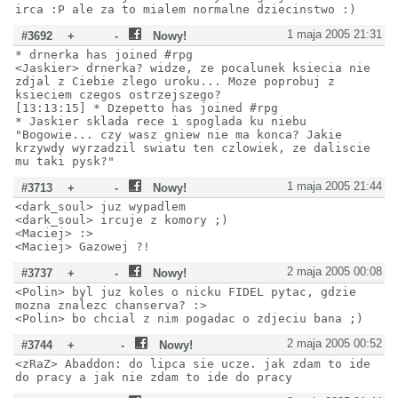
irca :P ale za to mialem normalne dziecinstwo :)
1 maja 2005 21:31
#3692
+
-
Nowy!
* drnerka has joined #rpg
<Jaskier> drnerka? widze, ze pocalunek ksiecia nie
zdjal z Ciebie zlego uroku... Moze poprobuj z
ksieciem czegos ostrzejszego?
[13:13:15] * Dzepetto has joined #rpg
* Jaskier sklada rece i spoglada ku niebu
"Bogowie... czy wasz gniew nie ma konca? Jakie
krzywdy wyrzadzil swiatu ten czlowiek, ze daliscie
mu taki pysk?"
1 maja 2005 21:44
#3713
+
-
Nowy!
<dark_soul> juz wypadlem
<dark_soul> ircuje z komory ;)
<Maciej> :>
<Maciej> Gazowej ?!
2 maja 2005 00:08
#3737
+
-
Nowy!
<Polin> byl juz koles o nicku FIDEL pytac, gdzie
mozna znalezc chanserva? :>
<Polin> bo chcial z nim pogadac o zdjeciu bana ;)
2 maja 2005 00:52
#3744
+
-
Nowy!
<zRaZ> Abaddon: do lipca sie ucze. jak zdam to ide
do pracy a jak nie zdam to ide do pracy