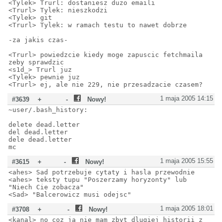
<Tylek> Trurl: dostaniesz duzo emaili
<Trurl> Tylek: nieszkodzi
<Tylek> git
<Trurl> Tylek: w ramach testu to nawet dobrze
-za jakis czas-
<Trurl> powiedzcie kiedy moge zapuscic fetchmaila
zeby sprawdzic
<s1d_> Trurl juz
<Tylek> pewnie juz
<Trurl> ej, ale nie 229, nie przesadzacie czasem?
1 maja 2005 14:15
#3639
+
-
Nowy!
~user/.bash_history:
delete dead.letter
del dead.letter
dele dead.letter
mc
1 maja 2005 15:55
#3615
+
-
Nowy!
<ahes> Sad potrzebuje cytaty i hasla przewodnie
<ahes> teksty tupu "Poszerzamy horyzonty" lub
"Niech Cie zobacza"
<Sad> "Balcerowicz musi odejsc"
1 maja 2005 18:01
#3708
+
-
Nowy!
<kanal> no coz ja nie mam zbyt dlugiej historii z