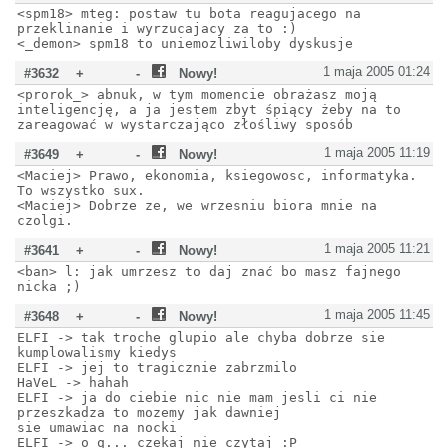
<spm18> mteg: postaw tu bota reagujacego na
przeklinanie i wyrzucajacy za to :)
<_demon> spm18 to uniemozliwiloby dyskusje
1 maja 2005 01:24
#3632
+
-
Nowy!
<prorok_> abnuk, w tym momencie obrażasz moją
inteligencję, a ja jestem zbyt śpiący żeby na to
zareagować w wystarczająco złośliwy sposób
1 maja 2005 11:19
#3649
+
-
Nowy!
<Maciej> Prawo, ekonomia, ksiegowosc, informatyka.
To wszystko sux.
<Maciej> Dobrze ze, we wrzesniu biora mnie na
czolgi.
1 maja 2005 11:21
#3641
+
-
Nowy!
<ban> l: jak umrzesz to daj znać bo masz fajnego
nicka ;)
1 maja 2005 11:45
#3648
+
-
Nowy!
ELFI -> tak troche glupio ale chyba dobrze sie
kumplowalismy kiedys
ELFI -> jej to tragicznie zabrzmilo
HaVeL -> hahah
ELFI -> ja do ciebie nic nie mam jesli ci nie
przeszkadza to mozemy jak dawniej
sie umawiac na nocki
ELFI -> o q... czekaj nie czytaj :P