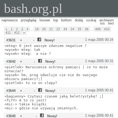
bash.org.pl
najnowsze
przeglądaj
losowe
top
bottom
dodaj
szukaj
archiwum
rss
text
«
1
2
3
4
...
19
20
21
22
23
24
25
26
...
409
410
411
412
»
1 maja 2005 00:24
#3631
+
-
Nowy!
<mteg> 0 jest waszym zdaniem negative ?
<wysek> mteg: tak
<wysek> mteg: a nie ?
1 maja 2005 00:31
#3642
+
-
Nowy!
<pietlek> Naruszenie ochrony pamięci | co to może
oznaczać?
<wysek> hm, prog odwoluje sie nie do swojego
obszaru pamieci?;]
<pietlek> to co on slepy?
1 maja 2005 00:41
#3644
+
-
Nowy!
<bagienny> Czytasz czasem jaką beletrystykę? ;]
<fLYY> A to co jest?
<mic-> takie książki
<mic-> gdzie nie używają zmiennych.
1 maja 2005 00:41
#3640
+
-
Nowy!