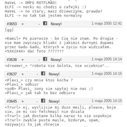
HaVeL -> OMFG ROTFLMAO!
ELFI -> nocki mi chodzi o cafejki :)
HaVeL -> no stary, masz dziewczyne, prawda?
ELFI -> no tak tak jestem normalny
1 maja 2005 12:41
#3653
+
-
Nowy!
[gg]
<Kamil> Po pierwsze - bo Cię nie znam. Po drugie -
nie mam zwyczaju kliakć z jakimiś durnymi dupami
przez Gadu Gadu, których w życiu nie widziałem.
<5XX2X4X> dać foto ???????
1 maja 2005 14:14
#3638
+
-
Nowy!
<dreamer_> "robota nie Golota, nie ucieknie"..
1 maja 2005 14:15
#3637
+
-
Nowy!
<Plavi_> czy mnie ktos kocha ?
<Plavi_> odbiur
<yoB> Plavi_ zony sie spytaj nie nas ;)
<Plavi_> jak tak to bez odbioru
1 maja 2005 14:15
#3645
+
-
Nowy!
<Trurl> ej, wyslijcie mi duzo meili, please, boje
sie, ze mi cos fetchmail nie dziala
<Trurl> jak dostane kilka naraz to sie uspokoje
<Trurl> zwykle puste maile, bzdurym, spam,
nazywajci to jak chcecie