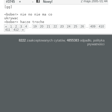
2 maja 2005 01:44
#3745
+
-
Nowy!
[gg]
<bober> nie no nie ma co
ukryw
<bober> hacze troche
«
1
2
3
4
...
19
20
21
22
23
24
25
26
...
409
410
411
412
»
8222
zaakceptowanych cytatów,
4855383
odpadło,
polityka
prywatności