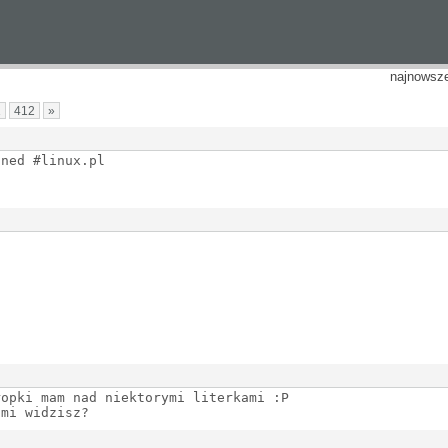
najnowsz
1
412
»
ined #linux.pl
ropki mam nad niektorymi literkami :P
ami widzisz?