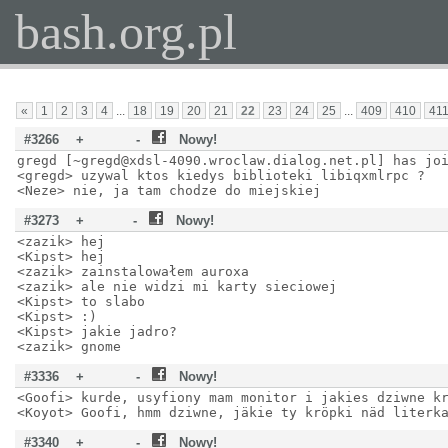
bash.org.pl
«
1
2
3
4
...
18
19
20
21
22
23
24
25
...
409
410
41
#3266
+
-
Nowy!
gregd [~gregd@xdsl-4090.wroclaw.dialog.net.pl] has jo
<gregd> uzywal ktos kiedys biblioteki libiqxmlrpc ?
<Neze> nie, ja tam chodze do miejskiej
#3273
+
-
Nowy!
<zazik> hej
<Kipst> hej
<zazik> zainstalowałem auroxa
<zazik> ale nie widzi mi karty sieciowej
<Kipst> to slabo
<Kipst> :)
<Kipst> jakie jadro?
<zazik> gnome
#3336
+
-
Nowy!
<Goofi> kurde, usyfiony mam monitor i jakies dziwne k
<Koyot> Goofi, hmm dziwne, jäkie ty kröpki näd literk
#3340
+
-
Nowy!