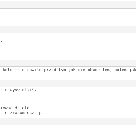
e.
e kolo mnie chwile przed tym jak sie obudzilem, potem ja
 nie wyświetlił.
rtować do ekg
ic nie zrozumiesz :p