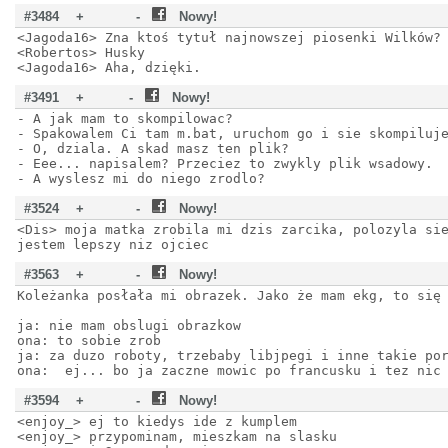
#3484
+
-
Nowy!
<Jagoda16> Zna ktoś tytuł najnowszej piosenki Wilków?
<Robertos> Husky
<Jagoda16> Aha, dzięki.
#3491
+
-
Nowy!
- A jak mam to skompilowac?
- Spakowalem Ci tam m.bat, uruchom go i sie skompiluj
- O, dziala. A skad masz ten plik?
- Eee... napisalem? Przeciez to zwykly plik wsadowy.
- A wyslesz mi do niego zrodlo?
#3524
+
-
Nowy!
<Dis> moja matka zrobila mi dzis zarcika, polozyla si
jestem lepszy niz ojciec
#3563
+
-
Nowy!
Koleżanka posłała mi obrazek. Jako że mam ekg, to się
ja: nie mam obslugi obrazkow
ona: to sobie zrob
ja: za duzo roboty, trzebaby libjpegi i inne takie po
ona: ej... bo ja zaczne mowic po francusku i tez n
#3594
+
-
Nowy!
<enjoy_> ej to kiedys ide z kumplem
<enjoy_> przypominam, mieszkam na slasku