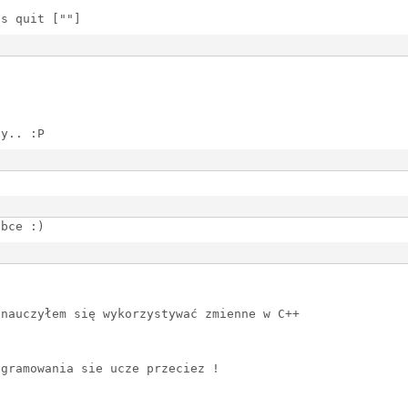
as quit [""]
ly.. :P
obce :)
 nauczyłem się wykorzystywać zmienne w C++
ogramowania sie ucze przeciez !