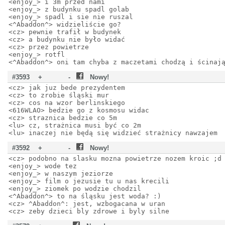
<enjoy_> i 3m przed nami
<enjoy_> z budynku spadl golab
<enjoy_> spadl i sie nie ruszal
<^Abaddon^> widzieliście go?
<cz> pewnie trafił w budynek
<cz> a budynku nie było widać
<cz> przez powietrze
<enjoy_> rotfl
<^Abaddon^> oni tam chyba z maczetami chodzą i ścinaj
#3593
+
-
Nowy!
<cz> jak juz bede prezydentem
<cz> to zrobie śląski mur
<cz> cos na wzor berlinskiego
<616WLAO> bedzie go z kosmosu widac
<cz> straznica bedzie co 5m
<lu> cz, strażnica musi być co 2m
<lu> inaczej nie będą się widzieć strażnicy nawzajem
#3592
+
-
Nowy!
<cz> podobno na slasku mozna powietrze nozem kroic ;d
<enjoy_> wode tez
<enjoy_> w naszym jeziorze
<enjoy_> film o jezusie tu u nas krecili
<enjoy_> ziomek po wodzie chodzil
<^Abaddon^> to na śląsku jest woda? :)
<cz> ^Abaddon^: jest, wzbogacana w uran
<cz> zeby dzieci bly zdrowe i byly silne