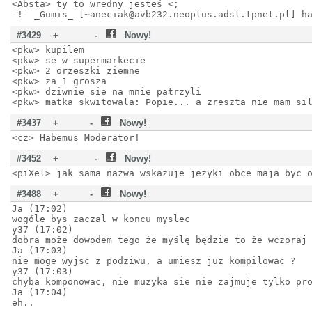
<Absta> ty to wredny jesteś <;
-!- _Gumis_ [~aneciak@avb232.neoplus.adsl.tpnet.pl] h
#3429
+
-
Nowy!
<pkw> kupilem
<pkw> se w supermarkecie
<pkw> 2 orzeszki ziemne
<pkw> za 1 grosza
<pkw> dziwnie sie na mnie patrzyli
<pkw> matka skwitowala: Popie... a zreszta nie mam si
#3437
+
-
Nowy!
<cz> Habemus Moderator!
#3452
+
-
Nowy!
<piXel> jak sama nazwa wskazuje jezyki obce maja byc 
#3488
+
-
Nowy!
Ja (17:02)
wogóle bys zaczal w koncu myslec
y37 (17:02)
dobra może dowodem tego że myślę będzie to że wczoraj
Ja (17:03)
nie moge wyjsc z podziwu, a umiesz juz kompilowac ?
y37 (17:03)
chyba komponowac, nie muzyka sie nie zajmuje tylko pr
Ja (17:04)
eh..