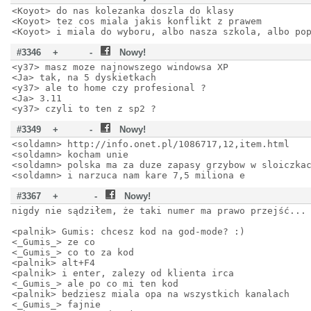
<Koyot> do nas kolezanka doszla do klasy
<Koyot> tez cos miala jakis konflikt z prawem
<Koyot> i miala do wyboru, albo nasza szkola, albo po
#3346
+
-
Nowy!
<y37> masz moze najnowszego windowsa XP
<Ja> tak, na 5 dyskietkach
<y37> ale to home czy profesional ?
<Ja> 3.11
<y37> czyli to ten z sp2 ?
#3349
+
-
Nowy!
<soldamn> http://info.onet.pl/1086717,12,item.html
<soldamn> kocham unie
<soldamn> polska ma za duze zapasy grzybow w sloiczka
<soldamn> i narzuca nam kare 7,5 miliona e
#3367
+
-
Nowy!
nigdy nie sądziłem, że taki numer ma prawo przejść...
<palnik> Gumis: chcesz kod na god-mode? :)
<_Gumis_> ze co
<_Gumis_> co to za kod
<palnik> alt+F4
<palnik> i enter, zalezy od klienta irca
<_Gumis_> ale po co mi ten kod
<palnik> bedziesz miala opa na wszystkich kanalach
<_Gumis_> fajnie